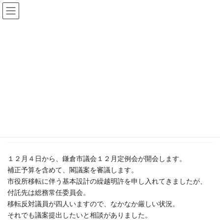
コ
ナ
ン
ビ
テ
ゲ
ン
ー
地方政治
ツ
シ
へ
ョ
ス
ン
HOME
地方政治
１２月議会
キ
に
ッ
移
プ
動
2025年11月27日
/ 最終更新日時 :
2025年11月27日
admin
地方政治
１２月議会
１２月４日から、鎌倉市議会１２月定例会が開会します。
補正予算を含めて、閣議案を審議します。
市役所移転に伴う基本設計の繰越明許を申し入れてきましたが、
付託先は総務常任委員会。
移転反対議員が四人いますので、なかなか厳しい状況。
それでも議案提出したいと相談がありました。